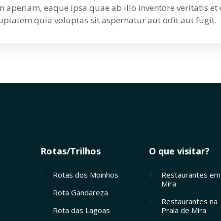
eriam, eaque ipsa quae ab illo inventore veritatis et 
ptatem quia voluptas sit aspernatur aut odit aut fugit.
Rotas/Trilhos
O que visitar?
Rotas dos Moinhos
Restaurantes em
Mira
Rota Gandareza
Restaurantes na
Rota das Lagoas
Praia de Mira