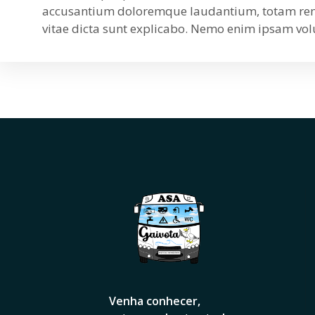
accusantium doloremque laudantium, totam rem ap
vitae dicta sunt explicabo. Nemo enim ipsam volu
Venha conhecer,