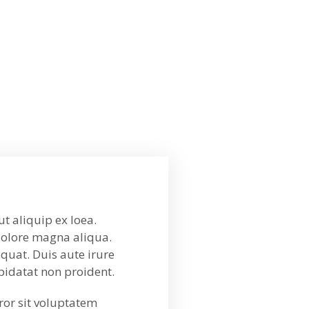
t aliquip ex loea.
 dolore magna aliqua.
quat. Duis aute irure
upidatat non proident.
rror sit voluptatem