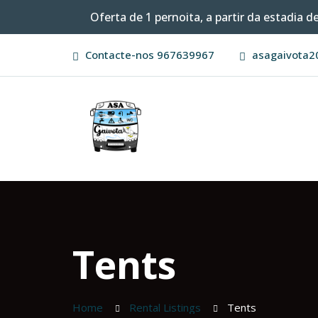
Oferta de 1 pernoita, a partir da estadia 
Contacte-nos
967639967
asagaivota
Tents
Home
Rental Listings
Tents