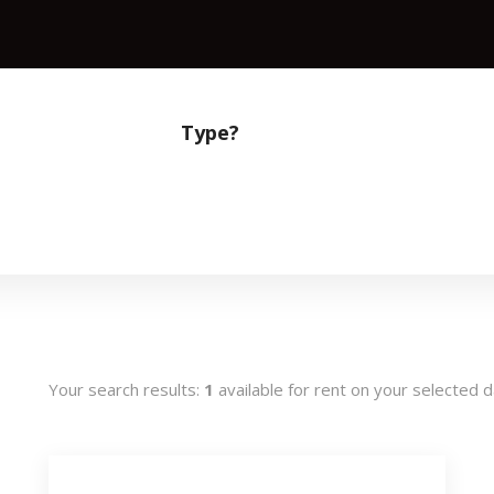
Type?
Your search results:
1
available for rent on your selected 